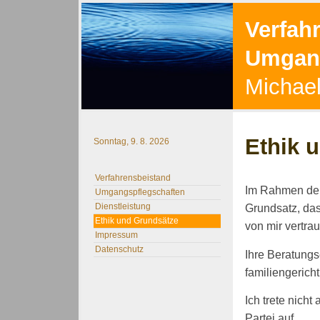
Verfah
Umgang
Michael
Ethik 
Sonntag, 9. 8. 2026
Verfahrensbeistand
Im Rahmen der
Umgangspflegschaften
Dienstleistung
Grundsatz, das
Ethik und Grundsätze
von mir vertra
Impressum
Datenschutz
Ihre Beratungs
familiengerich
Ich trete nich
Partei auf.