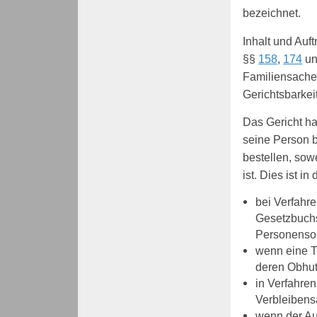
bezeichnet.
Inhalt und Auf
§§
158
,
174
u
Familiensachen
Gerichtsbarkeit
Das Gericht ha
seine Person b
bestellen, sow
ist. Dies ist in
bei Verfahr
Gesetzbuchs
Personensor
wenn eine T
deren Obhut 
in Verfahre
Verbleiben
wenn der Au