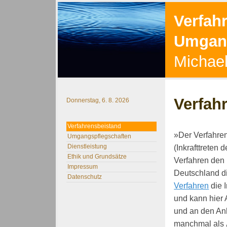
Verfah
Umgang
Michael
Verfah
Donnerstag, 6. 8. 2026
Verfahrensbeistand
»Der Verfahren
Umgangspflegschaften
Dienstleistung
(Inkrafttreten 
Ethik und Grundsätze
Verfahren den 
Impressum
Deutschland d
Datenschutz
Verfahren
die I
und kann hier 
und an den An
manchmal als