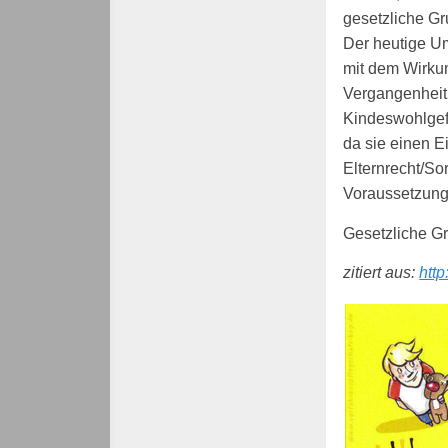
gesetzliche Gr
Der heutige U
mit dem Wirku
Vergangenheit 
Kindeswohlgef
da sie einen E
Elternrecht/So
Voraussetzung
Gesetzliche G
zitiert aus:
http