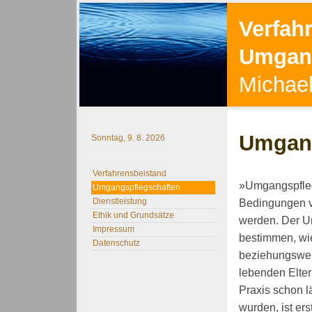
Verfah
Umgang
Michael
Umgang
Sonntag, 9. 8. 2026
Verfahrensbeistand
»Umgangspfleg
Umgangspflegschaften
Dienstleistung
Bedingungen v
Ethik und Grundsätze
werden. Der U
Impressum
bestimmen, wi
Datenschutz
beziehungswei
lebenden Elter
Praxis schon 
wurden, ist e